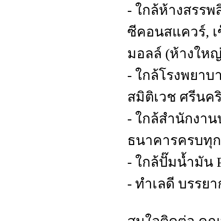
- ใกล้ห้างสรรพส
ซีคอนสแควร์, เ
มอลล์ (ห้างใหญ่
- ใกล้โรงพยาบา
สมิติเวช ศรีนคร
- ใกล้สำนักงานป
ธนาคารครบทุก
- ใกล้ปั๊มน้ำมัน
- ทำเลดี บรรยาก