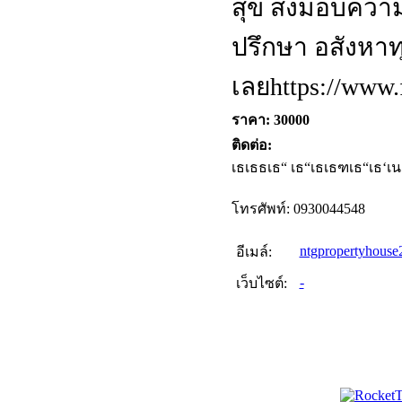
สุข ส่งมอบควา
ปรึกษา อสังหาท
เลยhttps://www.
ราคา: 30000
ติดต่อ:
เธเธธเธ“ เธ“เธเธฑเธ“เธ‘เน
โทรศัพท์: 0930044548
ntgpropertyhous
อีเมล์:
-
เว็บไซต์: