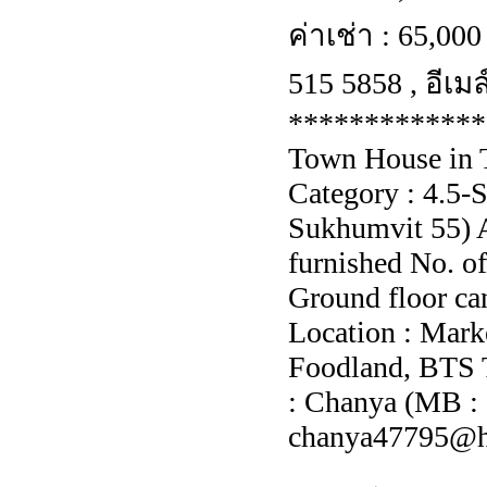
ค่าเช่า : 65,00
515 5858 , อีเม
*************
Town House in 
Category : 4.5-
Sukhumvit 55) A
furnished No. o
Ground floor can
Location : Mark
Foodland, BTS T
: Chanya (MB :
chanya47795@h