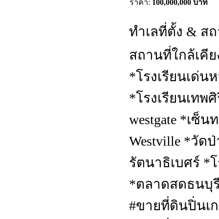
ราคา:
100,000,000 บาท
ทำเลที่ตั้ง & ส
สถานที่ใกล้เคี
*โรงเรียนเด่นห
*โรงเรียนเทพศิร
westgate *เซ็น
Westville *วั
รัตนาธิเบศร์ 
*ตลาดสดธนบุรี
#ขายที่ดินปิ่นเ