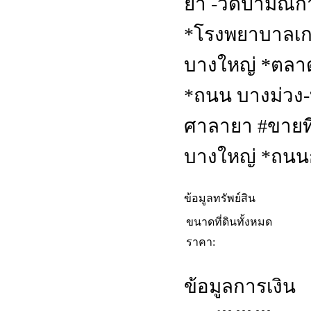
ยา -วัดป่ามณีก
*โรงพยาบาลเก
บางใหญ่ *ตลาด
*ถนน บางม่วง-บา
ศาลายา #ขายที่
บางใหญ่ *ถนน
ข้อมูลทรัพย์สิน
ขนาดที่ดินทั้งหมด
ราคา:
ข้อมูลการเงิน